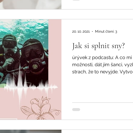
20. 10. 2021
Minut čtení: 3
Jak si splnit sny?
úrývek z podcastu: A co m
možnosti, dát jim šanci, vy
strach, že to nevyjde. Vytvoři