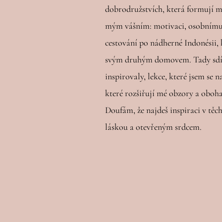
dobrodružstvích, která formují m
mým vášním: motivaci, osobnímu 
cestování po nádherné Indonésii,
svým druhým domovem. Tady sdíl
inspirovaly, lekce, které jsem se na
které rozšiřují mé obzory a oboha
Doufám, že najdeš inspiraci v těch
láskou a otevřeným srdcem.