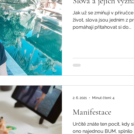
Slova a jejich výz
Jak už se zmiňuji v příručce
život, slova jsou jedním z 
pomáhají přitahovat si do...
2. 6. 2021
Minut čtení: 4
Manifestace
Určitě znáte ten pocit, kdy 
ono najednou BUM, splnilo s