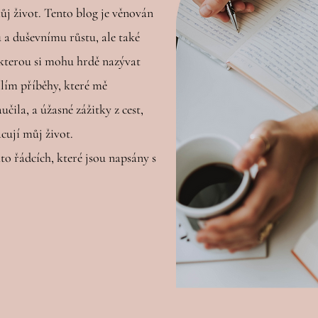
ůj život. Tento blog je věnován
a duševnímu růstu, ale také
 kterou si mohu hrdě nazývat
ím příběhy, které mě
učila, a úžasné zážitky z cest,
cují můj život.
to řádcích, které jsou napsány s