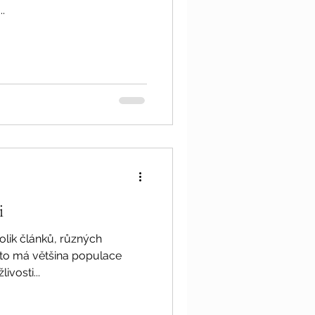
..
i
tolik článků, různých
to má většina populace
ivosti...