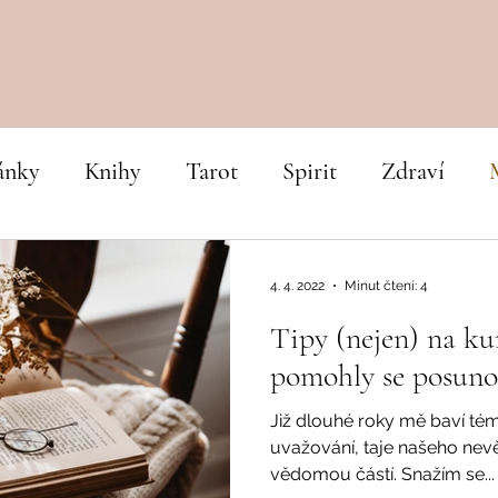
ánky
Knihy
Tarot
Spirit
Zdraví
4. 4. 2022
Minut čtení: 4
Tipy (nejen) na ku
pomohly se posunou
Již dlouhé roky mě baví tém
uvažování, taje našeho nevě
vědomou částí. Snažím se...