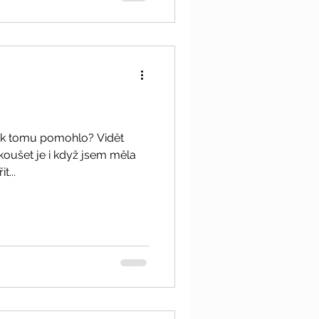
i k tomu pomohlo? Vidět
zkoušet je i když jsem měla
t...