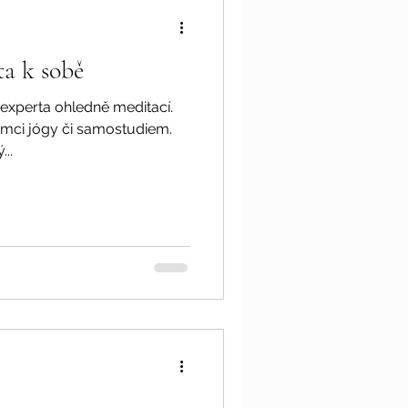
ta k sobě
experta ohledně meditací.
ámci jógy či samostudiem.
...