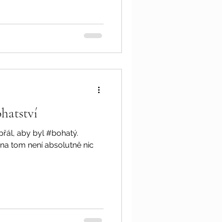
ohatství
přál, aby byl #bohatý.
 na tom není absolutně nic