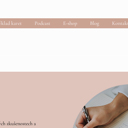
klad karet
Podcast
E-shop
Blog
Kontak
ých zkušenostech a