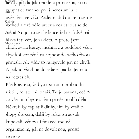
Knihy
někdy přijdu jako zakletá princezna, která 
gramatice financí příliš nerozumí a je 
Tarot
uvězněna ve věži. Poslední dobou jsem se ale 
Spirit
rozhodla z té věže utéct a rozlétnout se do 
světa. No jo, to se ale lehce řekne, když má 
Zdraví
hlava (čti věž) je zakletá. A proto jsem 
Motivace
absolvovala kurzy, meditace a podobné věci, 
abych si konečně tu hojnost do svého života 
přinesla. Ale vždy to fungovalo jen na chvíli. 
A pak to všechno do sebe zapadlo. Jednou 
na regresích. 
Představte si, že byste se ráno probudili a 
zjistili, že jste milionáři. To je paráda, co? A 
co všechno byste s těmi penězi mohli dělat. 
Někteří by zaplatili dluhy, jiní by vzali e-
shopy útokem, další by rekonstruovali, 
kupovali, věnovali finance rodině, 
organizacím, jeli na dovolenou, prostě 
cokoliv.  