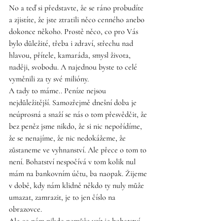
No a teď si představte, že se ráno probudíte 
a zjistíte, že jste ztratili něco cenného anebo 
dokonce někoho. Prostě něco, co pro Vás 
bylo důležité, třeba i zdraví, střechu nad 
hlavou, přítele, kamaráda, smysl života, 
naději, svobodu. A najednou byste to celé 
vyměnili za ty své milióny.  
A tady to máme.. Peníze nejsou 
nejdůležitější. Samozřejmě dnešní doba je 
neúprosná a snaží se nás o tom přesvědčit, že 
bez peněz jsme nikdo, že si nic nepořídíme, 
že se nenajíme, že nic nedokážeme, že 
zůstaneme ve vyhnanství. Ale přece o tom to 
není. Bohatství nespočívá v tom kolik nul 
mám na bankovním účtu, ba naopak. Žijeme 
v době, kdy nám klidně někdo ty nuly může 
umazat, zamrazit, je to jen číslo na 
obrazovce. 
Ale co nám nikdo nemůže vzít je bohatství 