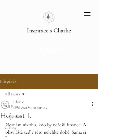
Inspirace s Charlie
Příspěvek
All Posts
Charlie
All Posts
18. 1. 2021
Minut čtení: 2
Hojnost I.
Cestování
Neznám nikoho, kdo by neřešil finance. A 
Články
obzvláště teď v této nelehké době. Sama si 