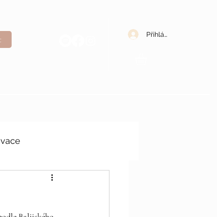
Přihlásit se
t
ivace
podle Balijského 