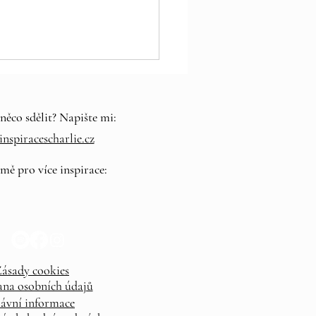
něco sdělit? Napište mi:
nspiracescharlie.cz
 mě pro více inspirace:
ásady cookies
na osobních údajů
ávní informace