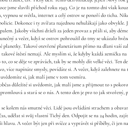
ce jsme slavili příchod roku 1943. Co je na tomto dni však kouzel
vypnou se světla, internet a celý ostrov se ponoří do ticha. Nikd
d policie. Dokonce i ty zvířata najednou nehulákají jako obvykle. J
alem. Jakoby všichni drželi za jeden provaz a přáli si, aby démon
lunečný a večer, když se ostrov pohroužil do tmy se ukázalo hvěz
é planetky. Takové otevřené planetárium přímo na dlani vaší za
takové štěstí nemají. Ale myslím si, že kdyby každá zemička na 
 o to, co se děje ve zprávách, tak by se mohly dít velké věci. Ten d
vo, více napínáte smysly, povídáte si. A večer, když zalehnete na t
uvědomíte si, jak malí jsme v tom vesmíru.  
ž občas důležité si uvědomit, jak malí jsme a přijmout to s pokoro
promlouvá a stará se o nás. A tento den je pro to jak stvořený, 
jí se kolem nás smutné věci. Lidé jsou ovládáni strachem a obavam
čas, udělat si svůj vlastní Tichý den. Odpojit se na 24 hodin, zajít
ši hlavu. A večer být jen při svíčce a vyprávět si příběhy, či jen 