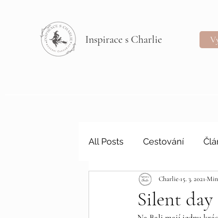
Inspirace s Charlie
Vý
All Posts
Cestování
Člá
Charlie
15. 3. 2021
Minu
Silent day
Na Bali mají jednu krás