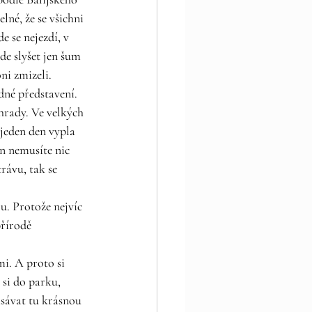
né, že se všichni 
e se nejezdí, v 
de slyšet jen šum 
i zmizeli.  
dné představení. 
hrady. Ve velkých 
jeden den vypla 
en nemusíte nic 
rávu, tak se 
u. Protože nejvíc 
přírodě 
i. A proto si 
 si do parku, 
nasávat tu krásnou 