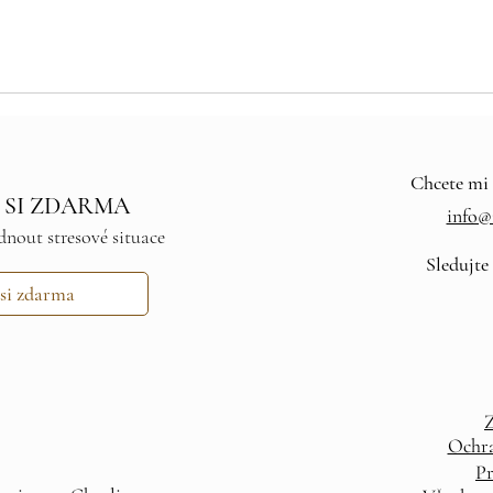
Chcete mi 
 SI ZDARMA
info@i
dnout stresové situace
Sledujte
 si zdarma
Z
Ochra
Pr