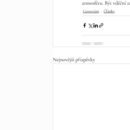
atmosféru. Být vděční za
Cestování
Články
Nejnovější příspěvky