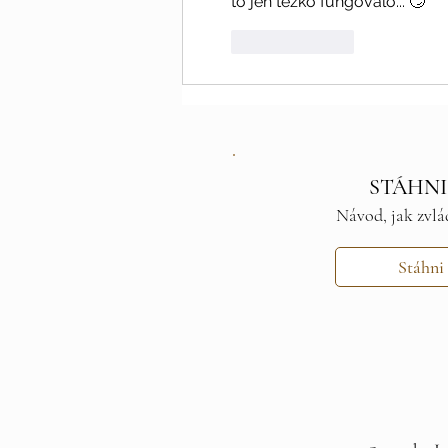
to jen těžko fungovalo... 🙄
To se mi líbí
STÁHNI
Návod, jak zvlá
Stáhni