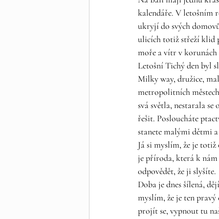
kalendáře. V letošním ro
ukryjí do svých domovů, 
ulicích totiž střeží kli
moře a vítr v korunách p
Letošní Tichý den byl s
Milky way, družice, mal
metropolitních městech 
svá světla, nestarala se
řešit. Posloucháte ptact
stanete malými dětmi a 
Já si myslím, že je toti
je příroda, která k nám 
odpovědět, že ji slyšíte. 
Doba je dnes šílená, dě
myslím, že je ten pravý 
projít se, vypnout tu na