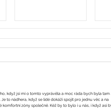
Legenda o Bali
Čeká
ho, když jsi mi o tomto vyprávěla a moc ráda bych byla tam 
Je to nádhera, když se lidé dokáží spojit pro jednu věc a na 
é komfortní zóny společně. Kéž by to bylo i u nás, i když asi b