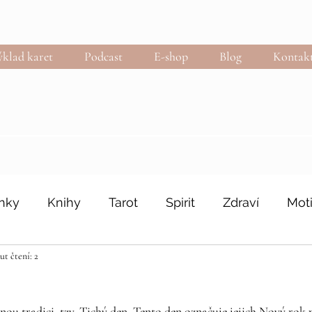
klad karet
Podcast
E-shop
Blog
Kontak
nky
Knihy
Tarot
Spirit
Zdraví
Mot
t čtení: 2
nou tradici, tzv. Tichý den. Tento den označuje jejich Nový rok 