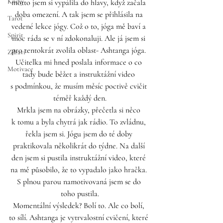
Knihy
motto jsem si vypálila do hlavy, když začala 
doba omezení. A tak jsem se přihlásila na 
Tarot
vedené lekce jógy. Což o to, jóga mě baví a 
Spirit
moc ráda se v ní zdokonaluji. Ale já jsem si 
pro tentokrát zvolila oblast- Ashtanga jóga. 
Zdraví
Učitelka mi hned poslala informace o co 
Motivace
tady bude běžet a instruktážní video 
s podmínkou, že musím měsíc poctivě cvičit 
téměř každý den.
Mrkla jsem na obrázky, přečetla si něco 
k tomu a byla chytrá jak rádio. To zvládnu, 
řekla jsem si. Jógu jsem do té doby 
praktikovala několikrát do týdne. Na další 
den jsem si pustila instruktážní video, které 
na mě působilo, že to vypadalo jako hračka. 
S plnou parou namotivovaná jsem se do 
toho pustila.
Momentální výsledek? Bolí to. Ale co bolí, 
to sílí. Ashtanga je vytrvalostní cvičení, které 