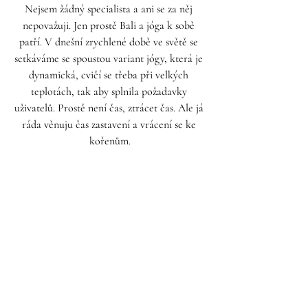
Nejsem žádný specialista a ani se za něj 
nepovažuji. Jen prostě Bali a jóga k sobě 
patří. V dnešní zrychlené době ve světě se 
setkáváme se spoustou variant jógy, která je 
dynamická, cvičí se třeba při velkých 
teplotách, tak aby splnila požadavky 
uživatelů. Prostě není čas, ztrácet čas. Ale já 
ráda věnuju čas zastavení a vrácení se ke 
kořenům.