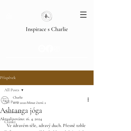
Inspirace s Charlie
Příspěvek
All Posts
Charlie
All Posts
11. 6. 2020
Minut čtení: 2
Ashtanga jóga
Cestování
Aktualizováno:
16. 4. 2024
Články
Ve zdravém těle, zdravý duch. Přesně tohle 