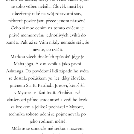
se toho vůbec nebála. Člověk musí být 
obezřetný také na svůj zdravotní stav, 
některé pozice jsou přece jenom náročné. 
Čeho si moc cením na tomto cvičení je 
právě memorování jednotlivých cviků do 
paměti. Pak už se Vám nikdy nemůže stát, že 
nevíte, co cvičit.
Matkou všech dnešních způsobů jógy je 
Maha jóga. A z ní zvnikla jako první 
Ashtanga. Do povědomí lidí západního světa 
se dostala počátkem 70. let  díky člověku 
jménem Sri K. Patthabi Joisovi, který žil 
v Mysore, v Jižní Indii. Předával své 
zkušenosti přímo studentovi a vedl ho krok 
za krokem a jelikož pocházel z Mysore, 
technika tohoto učení se pojmenovala po 
jeho rodném městě.
Můžete se samozřejmě setkat s názvem 