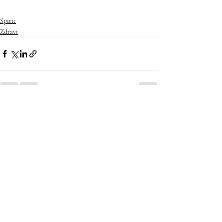
Spirit
Zdraví
Nejnovější příspěvky
Zobrazit vše