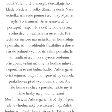
dodá Vašemu tělu energii, detoxikuje ho a 
klade předevšim velký důraz na dech. Naše 
učitelka nás vede pomocí techniky Mysore 
style. To znamená, že se sestavu učíte 
postupně nazpaměť a cvičíte podle rytmu 
svého dechu nezávisle na ostatních. Při 
technice mysore nás učitelka jen kontroluje 
a pomáhá nám prohloubit flexibilitu a dostat 
nás do jednotlivých pozic velmi pomalu. Je 
to tradiční technika s vysoce osobním 
přístupem, velmi málo se na hodině mluví a 
nepoužívá se ani žádná hudba. Ashtanga se 
cvičí zejména brzy ráno, správně by se měla 
praktikovat před východem slunce. Ale 
málo komu se chce z postele. Takže my ji 
máme hezky na 7 hodinu ranní.
Musím říct, že Ashtanga je náročnější jógou, 
ale je vhodná také pro začátečníky. Záleží 
hodně na učiteli, který vás vede. Takže bych 