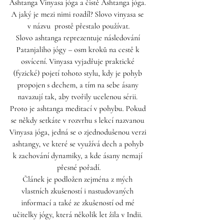
Ashtanga Vinyasa jóga a čistě Ashtanga jóga. 
A jaký je mezi nimi rozdíl? Slovo vinyasa se 
v názvu  prostě přestalo používat.
Slovo ashtanga reprezentuje následování 
Patanjaliho jógy – osm kroků na cestě k 
osvícení. Vinyasa vyjadřuje praktické 
(fyzické) pojetí tohoto stylu, kdy je pohyb 
propojen s dechem, a tím na sebe ásany 
navazují tak, aby tvořily ucelenou sérii. 
Proto je ashtanga meditací v pohybu. Pokud 
se někdy setkáte v rozvrhu s lekcí nazvanou 
Vinyasa jóga, jedná se o zjednodušenou verzi 
ashtangy, ve které se využívá dech a pohyb 
k zachování dynamiky, a kde ásany nemají 
přesné pořadí.
Článek je podložen zejména z mých 
vlastních zkušeností i nastudovaných 
informací a také ze zkušeností od mé 
učitelky jógy, která několik let žila v Indii. 