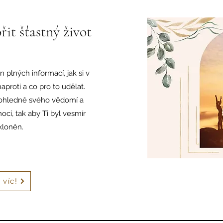
řit šťastný život
n plných informací, jak si v
 naproti a co pro to udělat.
 ohledně svého vědomí a
cí, tak aby Ti byl vesmír
kloněn.
 víc!