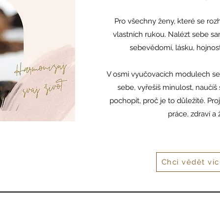
Pro všechny ženy, které se rozh
vlastních rukou. Nalézt sebe sam
sebevědomí, lásku, hojnost
V osmi vyučovacích modulech se n
sebe, vyřešíš minulost, naučí
pochopit, proč je to důležité. Pro
práce, zdraví a 
Chci vědět víc