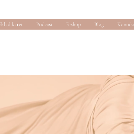
klad karet
Podcast
E-shop
Blog
Kontak