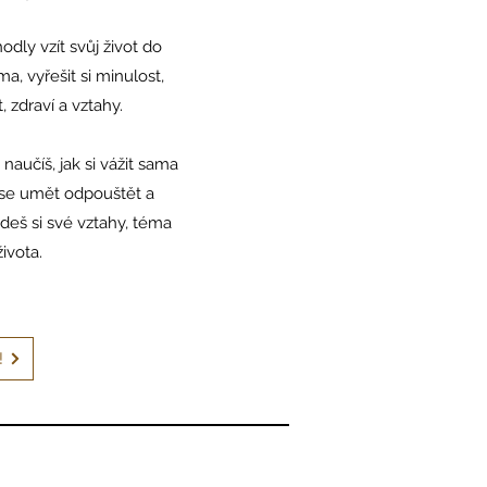
odly vzít svůj život do
a, vyřešit si minulost,
, zdraví a vztahy.
aučíš, jak si vážit sama
š se umět odpouštět a
jdeš si své vztahy, téma
života.
!