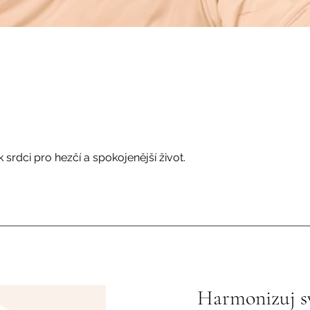
srdci pro hezčí a spokojenější život.
Harmonizuj sv