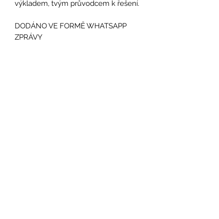
výkladem, tvým průvodcem k řešení.
DODÁNO VE FORMĚ WHATSAPP
ZPRÁVY
STÁHNI SI ZDARMA
Návod, jak zvládnout stresové situace
Stáhni si zdarma
Chcete mi něco sdělit? Napište mi:
info@inspiracescharlie.cz
Sledujte mě pro více inspirace: