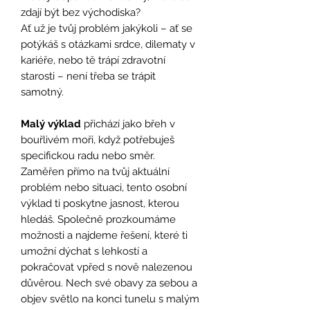
zdají být bez východiska?
Ať už je tvůj problém jakýkoli – ať se
potýkáš s otázkami srdce, dilematy v
kariéře, nebo tě trápí zdravotní
starosti – není třeba se trápit
samotný.
Malý výklad
přichází jako břeh v
bouřlivém moři, když potřebuješ
specifickou radu nebo směr.
Zaměřen přímo na tvůj aktuální
problém nebo situaci, tento osobní
výklad ti poskytne jasnost, kterou
hledáš. Společně prozkoumáme
možnosti a najdeme řešení, které ti
umožní dýchat s lehkostí a
pokračovat vpřed s nově nalezenou
důvěrou. Nech své obavy za sebou a
objev světlo na konci tunelu s malým