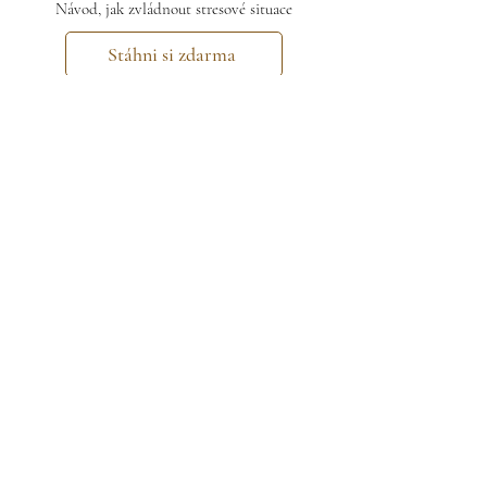
Návod, jak zvládnout stresové situace
Stáhni si zdarma
Chcete mi něco sdělit? Napište mi:
info@inspiracescharlie.cz
Sledujte mě pro více inspirace:
Zásady cookies
Ochrana osobních údajů
Právní informace
Všeobecné obchodní podmínky
©2022 by Inspirace s Charlie.