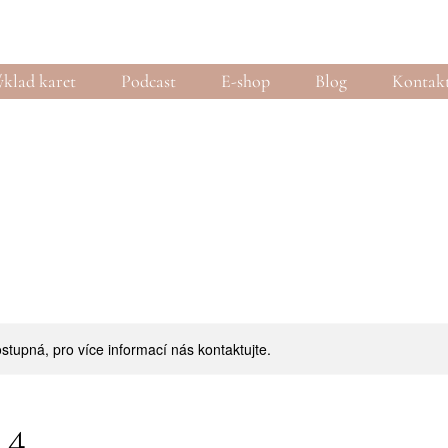
klad karet
Podcast
E-shop
Blog
Kontak
stupná, pro více informací nás kontaktujte.
 4