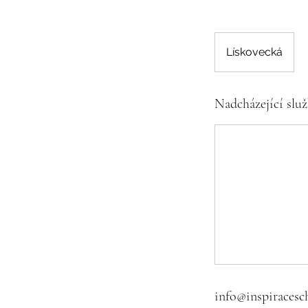
Lískovecká
Nadcházející slu
info@inspiracesch