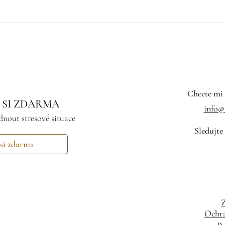
Chcete mi 
 SI ZDARMA
info@i
dnout stresové situace
Sledujte
 si zdarma
Z
Ochra