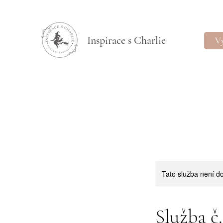
Inspirace s Charlie
Vý
Tato služba není do
Služba č.