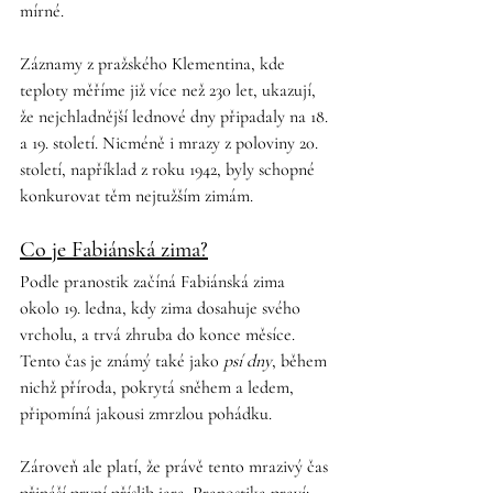
mírné.
Záznamy z pražského Klementina, kde 
teploty měříme již více než 230 let, ukazují, 
že nejchladnější lednové dny připadaly na 18. 
a 19. století. Nicméně i mrazy z poloviny 20. 
století, například z roku 1942, byly schopné 
konkurovat těm nejtužším zimám.
Co je Fabiánská zima?
Podle pranostik začíná Fabiánská zima 
okolo 19. ledna, kdy zima dosahuje svého 
vrcholu, a trvá zhruba do konce měsíce. 
Tento čas je známý také jako 
psí dny
, během 
nichž příroda, pokrytá sněhem a ledem, 
připomíná jakousi zmrzlou pohádku.
Zároveň ale platí, že právě tento mrazivý čas 
přináší první příslib jara. Pranostika praví: 