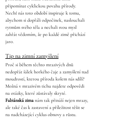
připomínat cyklickou povahu přírody. 
Nechť nás toto období inspiruje k tomu, 
abychom si dopřáli odpočinek, naslouchali 
rytmům svého těla a nechali svou mysl 
zahřát vědomím, že po každé zimě přichází 
jaro.
Tip na zimní zamyšlení
Proč si během těchto mrazivých dnů 
nedopřát šálek horkého čaje a zamyšlení nad 
moudrostí, kterou příroda kolem nás sdílí? 
Možná v mrazivém tichu najdete odpovědi 
na otázky, které zůstávaly skryté.
Fabiánská zima
 nám tak přináší nejen mrazy, 
ale také čas k zastavení a příležitost těšit se 
na nadcházející cyklus obnovy a růstu.