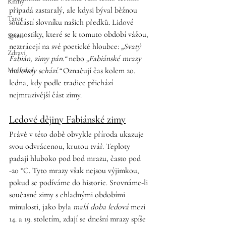
Knihy
připadá zastaralý, ale kdysi býval běžnou 
Tarot
součástí slovníku našich předků. Lidové 
pranostiky, které se k tomuto období vážou, 
Spirit
neztrácejí na své poetické hloubce: 
„Svatý 
Zdraví
Fabián, zimy pán.“
 nebo 
„Fabiánské mrazy 
Motivace
málokdy schází.“
 Označují čas kolem 20. 
ledna, kdy podle tradice přichází 
nejmrazivější část zimy.
Ledové dějiny Fabiánské zimy
Právě v této době obvykle příroda ukazuje 
svou odvrácenou, krutou tvář. Teploty 
padají hluboko pod bod mrazu, často pod 
-20 °C. Tyto mrazy však nejsou výjimkou, 
pokud se podíváme do historie. Srovnáme-li 
současné zimy s chladnými obdobími 
minulosti, jako byla 
malá doba ledová
 mezi 
14. a 19. stoletím, zdají se dnešní mrazy spíše 