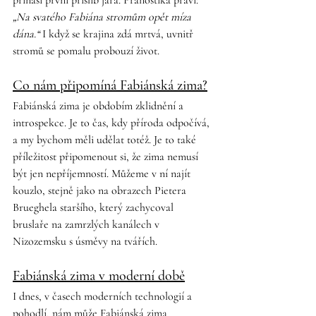
„Na svatého Fabiána stromům opět míza 
dána.“
 I když se krajina zdá mrtvá, uvnitř 
stromů se pomalu probouzí život.
Co nám připomíná Fabiánská zima?
Fabiánská zima je obdobím zklidnění a 
introspekce. Je to čas, kdy příroda odpočívá, 
a my bychom měli udělat totéž. Je to také 
příležitost připomenout si, že zima nemusí 
být jen nepříjemností. Můžeme v ní najít 
kouzlo, stejně jako na obrazech Pietera 
Brueghela staršího, který zachycoval 
bruslaře na zamrzlých kanálech v 
Nizozemsku s úsměvy na tvářích.
Fabiánská zima v moderní době
I dnes, v časech moderních technologií a 
pohodlí, nám může Fabiánská zima 