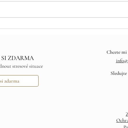
Rituá
Duben: Probuzení života, očista
duše a síla jater
Chcete mi 
 SI ZDARMA
info@i
dnout stresové situace
Sledujte
 si zdarma
Z
Ochra
Pr