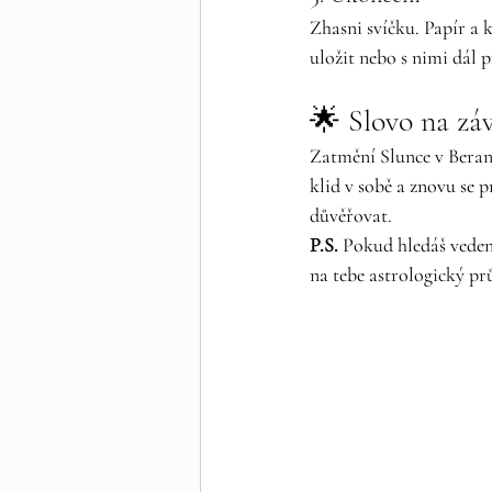
Zhasni svíčku. Papír a k
uložit nebo s nimi dál 
🌟 Slovo na zá
Zatmění Slunce v Beranu
klid v sobě a znovu se pr
důvěřovat.
P.S.
 Pokud hledáš veden
na tebe astrologický pr