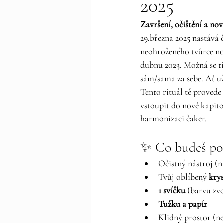
2025
Završení, očištění a no
29.března 2025 nastává 
neohroženého tvůrce nov
dubnu 2023. Možná se ti 
sám/sama za sebe. Ať už
Tento rituál tě provede
vstoupit do nové kapito
harmonizaci čaker.
✨ Co budeš pot
Očistný nástroj (n
Tvůj oblíbený 
krys
1 svíčku
 (barvu zvo
Tužku a papír
Klidný prostor (ne