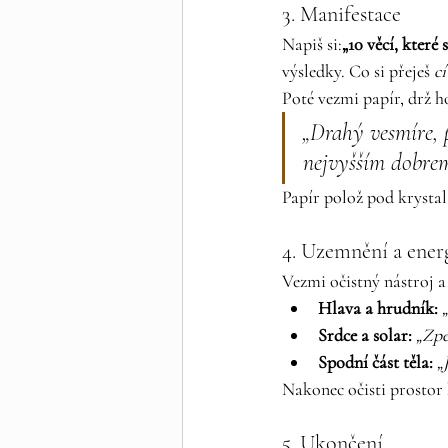
3. Manifestace
Napiš si:
„10 věcí, které 
výsledky. Co si přeješ 
cí
Poté vezmi papír, drž h
„Drahý vesmíre, p
nejvyšším dobrem.
Papír polož pod krystal
4. Uzemnění a ener
Vezmi očistný nástroj a p
Hlava a hrudník:
Srdce a solar:
„Zpe
Spodní část těla:
„
Nakonec očisti prostor 
5. Ukončení