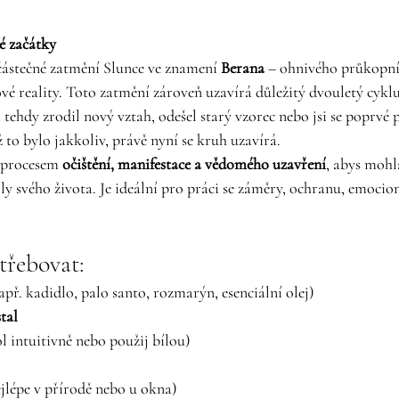
vé začátky
částečné zatmění Slunce ve znamení 
Berana
 – ohnivého průkopní
é reality. Toto zatmění zároveň uzavírá důležitý dvouletý cyklus
tehdy zrodil nový vztah, odešel starý vzorec nebo jsi se poprvé p
 to bylo jakkoliv, právě nyní se kruh uzavírá.
 procesem 
očištění, manifestace a vědomého uzavření
, abys mohla
ly svého života. Je ideální pro práci se záměry, ochranu, emocion
řebovat:
apř. kadidlo, palo santo, rozmarýn, esenciální olej)
tal
l intuitivně nebo použij bílou)
jlépe v přírodě nebo u okna)