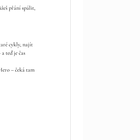
eš přání spálit, 
ré cykly, najít 
a teď je čas 
Hero – čeká tam 