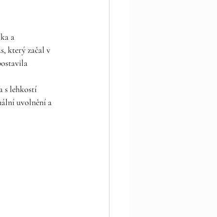
ka a 
, který začal v 
ostavila 
 s lehkostí 
ální uvolnění a 