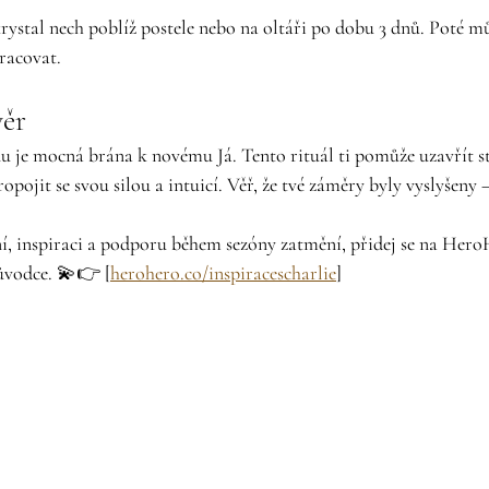
rystal nech poblíž postele nebo na oltáři po dobu 3 dnů. Poté můž
pracovat.
věr
 je mocná brána k novému Já. Tento rituál ti pomůže uzavřít sta
opojit se svou silou a intuicí. Věř, že tvé záměry byly vyslyšeny – 
í, inspiraci a podporu během sezóny zatmění, přidej se na Hero
ůvodce. 💫👉 [
herohero.co/inspiracescharlie
]