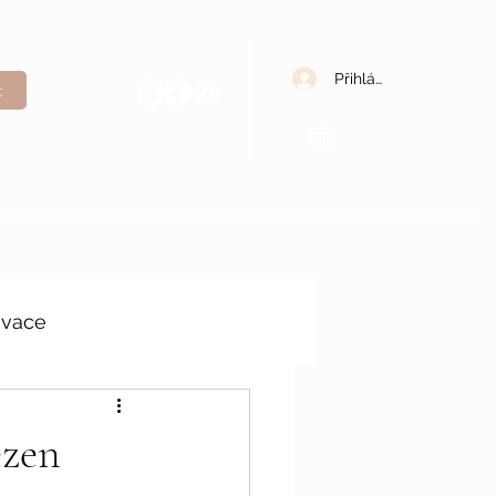
Přihlásit se
t
ivace
ezen