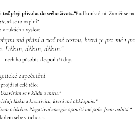
si teď přeji přivolat do svého života.“
Buď konkrétní. Zaměř se na p
tit
, až se to naplní?
o v rukách a vyslov:
řijmi má přání a veď mě cestou, která je pro mě i pro
 Děkuji, děkuji, děkuji.“
 – nech ho působit alespoň tři dny.
getické zapečetění
rojdi si celé tělo:
„Uzavírám se v klidu a míru.“
čeťuji lásku a kreativitu, která mě obklopuje.“
Jsem očištěna. Negativní energie opouští mé pole. Jsem nabitá.“
kolem sebe v tichosti.