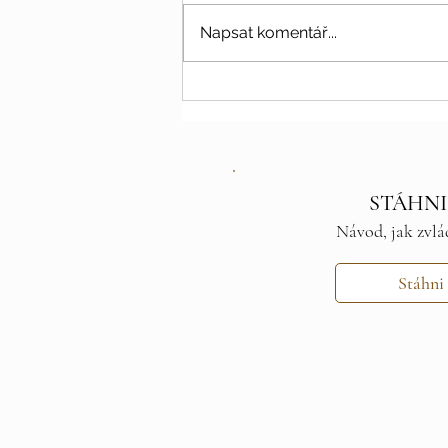
Napsat komentář...
Červen – měsíc světla, vůní a
jemnosti
STÁHNI
Návod, jak zvlá
Stáhni