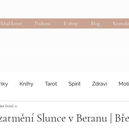
klad karet
Podcast
E-shop
Blog
Kontak
nky
Knihy
Tarot
Spirit
Zdraví
Mot
ut čtení: 2
zatmění Slunce v Beranu | Bř