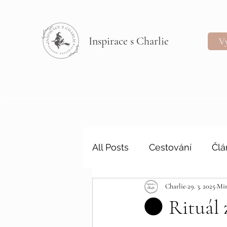
Inspirace s Charlie
Vý
All Posts
Cestování
Člá
Charlie
29. 3. 2025
Min
🌑 Rituál 