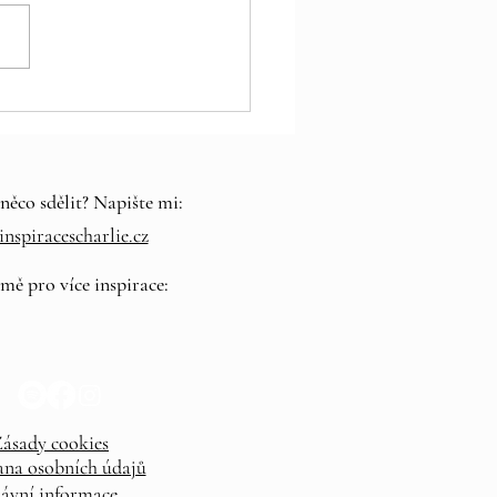
l pro jarní rovnodennost
něco sdělit? Napište mi:
nspiracescharlie.cz
 mě pro více inspirace:
ásady cookies
na osobních údajů
ávní informace