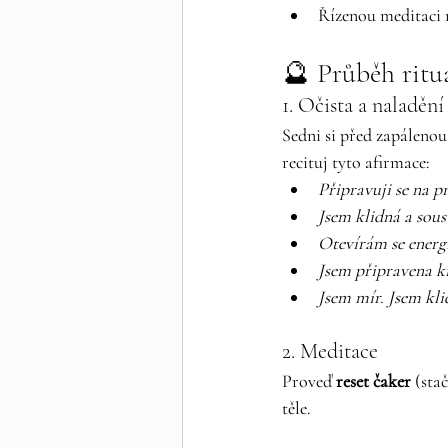
Řízenou meditaci 
🔮 Průběh ritu
1. Očista a naladění
Sedni si před zapálenou
recituj tyto afirmace:
Připravuji se na pr
Jsem klidná a soust
Otevírám se energi
Jsem připravena kr
Jsem mír. Jsem kli
2. Meditace
Proveď 
reset čaker
 (sta
těle.