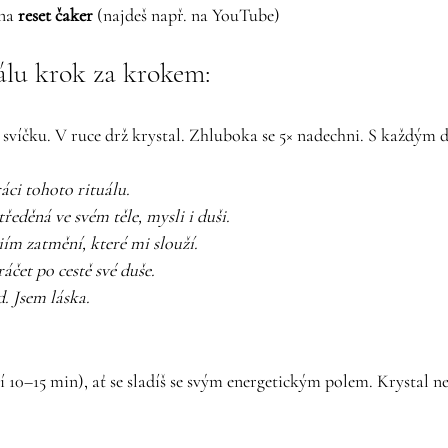
na 
reset čaker
 (najdeš např. na YouTube)
álu krok za krokem:
 svíčku. V ruce drž krystal. Zhluboka se 5× nadechni. S každým
áci tohoto rituálu.
ředěná ve svém těle, mysli i duši.
ím zatmění, které mi slouží.
áčet po cestě své duše.
d. Jsem láska.
čí 10–15 min), ať se sladíš se svým energetickým polem. Krystal n