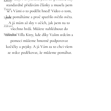
Knihy
standardně přidávám články a musela jsem 
Tarot
se s Vámi o to podělit hned! Video o tom, 
kde pomáháme a proč spatřilo světlo světa. 
Spirit
A já mám až slzy v očích, jak jsem na to 
Zdraví
všechno hrdá. Můžete nahlédnout do 
Motivace
zákulisí Villa Kitty, kde díky Vašim srdcím a 
pomoci můžeme hmotně podporovat 
kočičky a pejsky. A já Vám za to chci všem 
ze srdce poděkovat, že můžeme pomáhat.