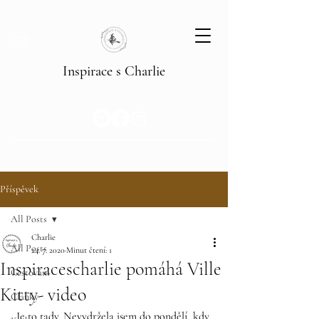
Inspirace s Charlie
Příspěvek
All Posts
Charlie
All Posts
24. 7. 2020
Minut čtení: 1
Inspiracescharlie pomáhá Ville
Cestování
Kitty- video
Články
Je to tady. Nevydržela jsem do pondělí, kdy 