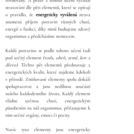
rovnováhy. A právě z tohoto učení vychází 
stravování dle pěti elementů, které se opírají 
o pravidlo, že 
energeticky vyvážená
 strava 
znamená příjem potravin různých chutí, 
energií a funkcí, díky nimž budujeme zdravý 
organismus a předcházíme nemocem. 
Každá potravina se podle tohoto učení řadí 
pod určitý element 
(voda, oheň, země, kov a 
dřevo)
. Těchto pět elementů představuje 5 
energetických kvalit, které najdeme kdekoli 
v přírodě. Zmiňované elementy spolu dokáží 
spolupracovat a jsou nedílnou součástí 
našeho každodenního života. Každý element 
vládne určitou chutí, energetickým 
působením na náš organismus, přiřazujeme k 
nim určité orgány, emoci či pocity. 
Navíc tyto elementy jsou energeticky 