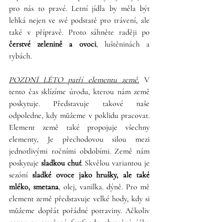
pro nás to pravé. Letní jídla by měla být 
lehká nejen ve své podstatě pro trávení, ale 
také v přípravě. Proto sáhněte raději po 
čerstvé zelenině a ovoci
, luštěninách a 
rybách. 
POZDNÍ LÉTO patří elementu země.
 V 
tento čas sklízíme úrodu, kterou nám země 
poskytuje. Představuje takové naše 
odpoledne, kdy můžeme v poklidu pracovat. 
Element země také propojuje všechny 
elementy, Je přechodovou silou mezi 
jednotlivými ročními obdobími. Země nám 
poskytuje 
sladkou chuť
. Skvělou variantou je 
sezóní 
sladké ovoce jako hrušky, ale také 
mléko, smetana
, olej, vanilka. dýně. Pro mě 
element země představuje velké hody, kdy si 
můžeme dopřát pořádné potraviny. Ačkoliv 