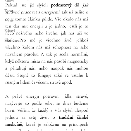
Knihy
Pokud jste již slyšeli 
podcastový
 díl 
Jak 
Tarot
správně pracovat s energiemi
, tak už tušíte o 
co v tomto článku půjde. Vše okolo nás má 
Spirit
ten dar mít energii a je jedno, jestli je to 
Zdraví
něco nežívého nebo živého, jak nás učí ve 
škole. Pro mě je všechno živé, jelikož 
Motivace
všechno kolem nás má schopnost na sebe 
navzájem působit. A tak je zcela normální, 
když některá místa na nás působí magneticky 
a přitahují nás, nebo naopak nás mohou 
děsit. Stejně to funguje také ve vztahu k 
různým lidem či věcem, stravě apod.
A právě energii potravin, jídla, stravě, 
nazývejte to podle sebe, se dnes budeme 
bavit. Věřím, že každý z Vás slyšel alespoň 
jednou za svůj život o 
tradiční čínské 
medicíně
, která je založena na principech 