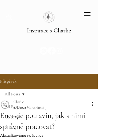
Inspirace s Charlie
Příspěvek
All Posts
Charlie
All Posts
2. 5. 2022
Minut čtení: 3
Energie potravin, jak s nimi
Cestování
správně pracovat?
Články
Aktualizováno:
13. 6. 2022