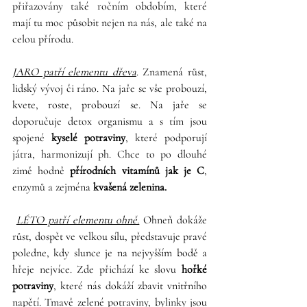
přiřazovány také ročním obdobím, které 
mají tu moc působit nejen na nás, ale také na 
celou přírodu. 
JARO patří elementu dřeva
. Znamená růst, 
lidský vývoj či ráno. Na jaře se vše probouzí, 
kvete, roste, probouzí se. Na jaře se 
doporučuje detox organismu a s tím jsou 
spojené 
kyselé potraviny
, které podporují 
játra, harmonizují ph. Chce to po dlouhé 
zimě hodně 
přírodních vitamínů jak je C
, 
enzymů a zejména 
kvašená zelenina. 
LÉTO patří elementu ohně.
 Ohneň dokáže 
růst, dospět ve velkou sílu, představuje pravé 
poledne, kdy slunce je na nejvyšším bodě a 
hřeje nejvíce. Zde přichází ke slovu 
hořké 
potraviny
, které nás dokáží zbavit vnitřního 
napětí. Tmavě zelené potraviny, bylinky jsou 