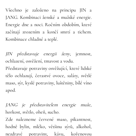
Všechno je založeno na principu JIN a 
JANG. Kombinaci ženské a mužské energie. 
Energie dne a noci. Ročním obdobím, které 
začínají zrozením a končí smrtí a tichem. 
Kombinace chladné a teplé. 
JIN představuje energii ženy
, jemnost, 
ochlazení, osvěžení, tmavost a vodu.
Představuje potraviny osvěžující, které lidské 
tělo ochlazují, čerastvé ovoce, saláty, světlé 
maso, sýr, kyslé potraviny, luštěniny, bílé víno 
apod.
JANG je představitelem energie muže
, 
horkost, světlo, oheň, sucho. 
Zde nalezneme červené maso, pikantnost, 
hodně bylin, mléko, většinu sýrů, alkohol, 
nezdravé potraviny, kávu, kořenovou 