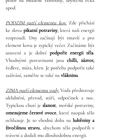
pozor na smažené fastfoody, zbytečná éčka 
apod. 
PODZIM patří elementu kov.
 Zde přichází 
ke slovu 
pikatní potraviny
, která naši energii 
rozproudí. Dny začínají být tmavší a pro 
element kovu je typický večer. Začínáme být 
unavení a je dobré 
podpořit energii těla
. 
Vhodnými potravinami jsou 
chilli, zázvor,
ředkve, máta, křen. Je potřeba podpořit také 
zažívání, zaměřte se také na 
vlákninu
. 
ZIMA patří elementu vody.
 Voda představuje 
uklidnění, přerod, stáří, odpočinek a noc. 
Typickou chutí je 
slanost
, mořské potraviny, 
omezujeme čerstvé ovoce
, které naopak tělo 
ochlazuje. Je to vhodná doba na 
luštěniny a 
živočišnou stravu
, abychom tělo podpořili v 
trávení a dodali mu dlouhodobou energii.  