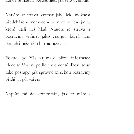
dobré se naučit porozumět, jak tělo ochladit. 
Naučte se stravu vnímat jako lék, možnost 
předcházení nemocem a nikoliv jen jídlo, 
které utiší náš hlad. Naučte se stravu a 
potraviny vnímat jako energii, která nám 
pomáhá naše tělo harmonizovat.
Pokud by Vás zajímaly bližší informace 
hledejte Vaření podle 5 elementů. Dozvíte se 
také postupy, jak správně za sebou potraviny 
přidávat při vaření. 
Napište mi do komentáře, jak to máte s 
potravinami vy? 