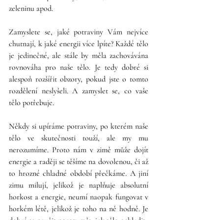
zeleninu apod. 
Zamyslete se, jaké potraviny Vám nejvíce 
chutnají, k jaké energii více lpíte? Každé tělo 
je jedinečné, ale stále by měla zachovávána 
rovnováha pro naše tělo. Je tedy dobré si 
alespoň rozšířit obzory, pokud jste o tomto 
rozdělení neslyšeli. A zamyslet se, co vaše 
tělo potřebuje. 
Někdy si upíráme potraviny, po kterém naše 
tělo ve skutečnosti touží, ale my mu 
nerozumíme. Proto nám v zimě může dojít 
energie a raději se těšíme na dovolenou, či až 
to hrozné chladné období přečkáme. A jiní 
zimu milují, jelikož je naplňuje absolutní 
horkost a energie, neumí naopak fungovat v 
horkém létě, jelikož je toho na ně hodně. Je 