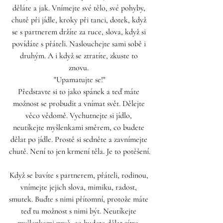
děláte a jak. Vnímejte své tělo, své pohyby, 
chutě při jídle, kroky při tanci, dotek, když 
se s partnerem držíte za ruce, slova, když si 
povídáte s přáteli. Naslouchejte sami sobě i 
druhým. A i když se ztratíte, zkuste to 
znovu. 
"Upamatujte se!"
Představte si to jako spánek a teď máte 
možnost se probudit a vnímat svět. Dělejte 
věco vědomě. Vychutnejte si jídlo, 
neutíkejte myšlenkami směrem, co budete 
dělat po jídle. Prostě si sedněte a zavnímejte 
chutě. Není to jen krmení těla. Je to potěšení.
Když se bavíte s partnerem, přáteli, rodinou, 
vnímejte jejich slova, mimiku, radost, 
smutek. Buďte s nimi přítomní, protože máte 
teď tu možnost s nimi být. Neutíkejte 
myšlenkami pryč, co budete dělat zítra. 