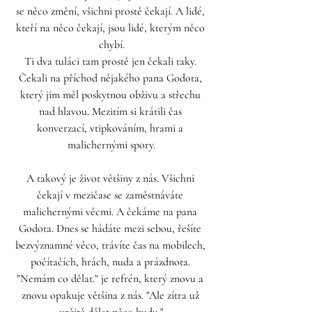
se něco změní, všichni prostě čekají. A lidé, 
kteří na něco čekají, jsou lidé, kterým něco 
chybí.
Ti dva tuláci tam prostě jen čekali taky. 
Čekali na příchod nějakého pana Godota, 
který jim měl poskytnou obživu a střechu 
nad hlavou. Mezitím si krátili čas 
konverzací, vtipkováním, hrami a 
malichernými spory.
A takový je život většiny z nás. Všichni 
čekají v mezičase se zaměstnáváte 
malichernými věcmi. A čekáme na pana 
Godota. Dnes se hádáte mezi sebou, řešíte 
bezvýznamné věco, trávíte čas na mobilech, 
počítačích, hrách, nuda a prázdnota. 
"Nemám co dělat." je refrén, který znovu a 
znovu opakuje většina z nás. "Ale zítra už 
určitě dělat něco budu."