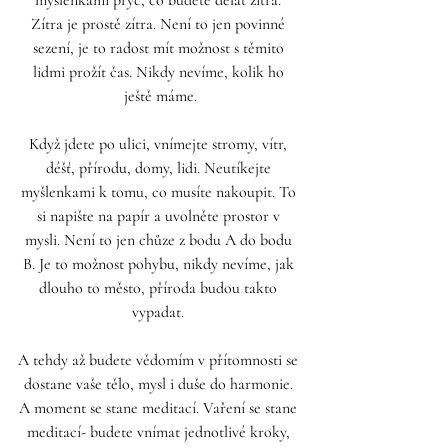
Zítra je prostě zítra. Není to jen povinné 
sezení, je to radost mít možnost s těmito 
lidmi prožít čas. Nikdy nevíme, kolik ho 
ještě máme.
Když jdete po ulici, vnímejte stromy, vítr, 
déšť, přírodu, domy, lidi. Neutíkejte 
myšlenkami k tomu, co musíte nakoupit. To 
si napište na papír a uvolněte prostor v 
mysli. Není to jen chůze z bodu A do bodu 
B. Je to možnost pohybu, nikdy nevíme, jak 
dlouho to město, příroda budou takto 
vypadat. 
A tehdy až budete vědomím v přítomnosti se 
dostane vaše tělo, mysl i duše do harmonie. 
A moment se stane meditací. Vaření se stane 
meditací- budete vnímat jednotlivé kroky, 