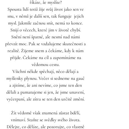
říkáte, že myslíte? 
Spousta lidí totiž žije svůj život jako sen ve 
snu, v němž je další sen, tak funguje  jejich 
mysl. Jakmile začnou snít, nemá to konce. 
Snijí o věcech, které jim v životě chybí. 
Snění není špatné, ale nesmí nad námi 
převzít moc. Pak se vzdalujeme skutečnosti a 
realitě. Žijeme snem a čekáme, kdy k nám 
přijde. Čekáme na cíl a zapomínáme na 
vědomou cestu. 
Všichni někde spěchají, něco dělají a 
myšlenky plynou. Večer si sedneme na gauč 
a zjitíme, že ani nevíme, co jsme ten den 
dělali a pamatujeme si jen, že jsme unavení, 
vyčerpaní, ale zítra se ten den určitě změní. 
Žít vědomě však znamená zůstat bdělí, 
vnímaví. Staňte se svědky svého života. 
Dělejte, co děláte, ale pozorujte, co vlastně 