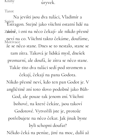
Knihy
úryvek.
Tarot
Na jevišti jsou dva tuláci, Vladimír a 
Spirit
Estragon. Stejně jako všichni ostatní lidé na 
světě, i oni na něco čekají- ale nikdo přesně 
Zdraví
neví na co. Všichni takto čekáme, doufáme, 
Motivace
že se něco stane. Dnes se to nestalo, stane se 
tam zítra. Taková je lidská mysl, dnešek 
promarní, ale doufá, že zítra se něco stane. 
Takže tito dva tuláci sedí pod stromem a 
čekají, čekají na pana Godota. 
Nikdo přesně neví, kdo ten pan Godot je. V 
angličtině zní toto slovo podobně jako Bůh- 
God, ale pouze tak jenom zní. Všichni 
bohové, na které čekáte, jsou takoví 
Godotové. Vytvořili jste je, protože 
potřebujete na něco čekat. Jak jinak byste 
byli schopni doufat? 
Někdo čeká na peníze, jiný na moc, další až 