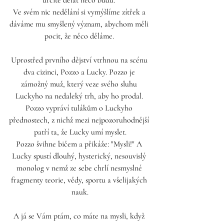
Ve svém nic nedělání si vymýšlíme zítřek a 
dáváme mu smyšlený význam, abychom měli 
pocit, že něco děláme. 
Uprostřed prvního dějství vtrhnou na scénu 
dva cizinci, Pozzo a Lucky. Pozzo je 
zámožný muž, který veze svého sluhu 
Luckyho na nedaleký trh, aby ho prodal. 
Pozzo vypráví tulákům o Luckyho 
přednostech, z nichž mezi nejpozoruhodnější 
patří ta, že Lucky umí myslet.
Pozzo švihne bičem a přikáže: "Mysli!" A 
Lucky spustí dlouhý, hysterický, nesouvislý 
monolog v nemž ze sebe chrlí nesmyslné 
fragmenty teorie, vědy, sportu a všelijakých 
nauk.
A já se Vám ptám, co máte na mysli, když 